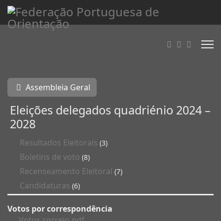
Assembleia Geral
Eleições delegados quadriénio 2024 –
2028
Resultados Eleitorais
(3)
Boletins de voto
(8)
Recenseamento Eleitoral
(7)
Candidaturas
(6)
Votos por correspondência
Votos correio.pdf