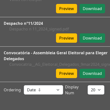
Preview
Download
Despacho nº11/2024
Despacho n 11_2024_signed.pdf
Preview
Download
Convocatória - Assembleia Geral Eleitoral para Eleger
Delegados
Convocatria__AG_Eleitoral_Delegados_9mar2024_sign
Preview
Download
Display
Ordering
Num