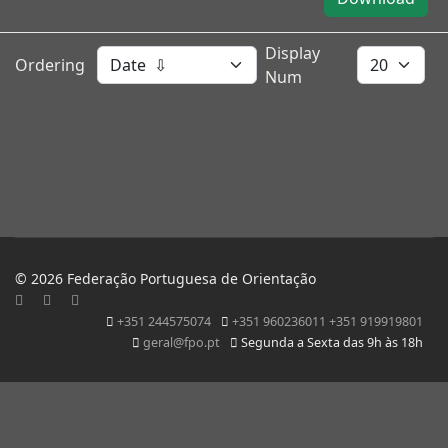
Display
Ordering
Num
© 2026 Federação Portuguesa de Orientação
+351 244575074
+351 960236011 +351 919919801
geral@fpo.pt
Segunda a Sexta das 9h às 18h