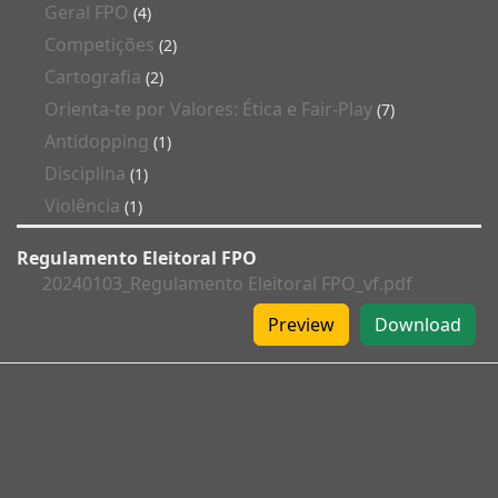
Geral FPO
(4)
Competições
(2)
Cartografia
(2)
Orienta-te por Valores: Ética e Fair-Play
(7)
Antidopping
(1)
Disciplina
(1)
Violência
(1)
Regulamento Eleitoral FPO
20240103_Regulamento Eleitoral FPO_vf.pdf
Preview
Download