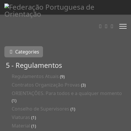
Categories
5 - Regulamentos
Regulamentos Atuais
(9)
Contratos Organização Provas
(3)
ORIENTAÇÕES. Para todos e a qualquer momento
(1)
Conselho de Supervisores
(1)
Viaturas
(1)
Material
(1)