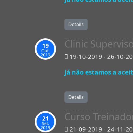
Details
Clinic Supervi
19
Out.
2019
19-10-2019 - 26-10-2
Já não estamos a aceit
Details
Curso Treinado
21
Set.
2019
21-09-2019 - 24-11-2