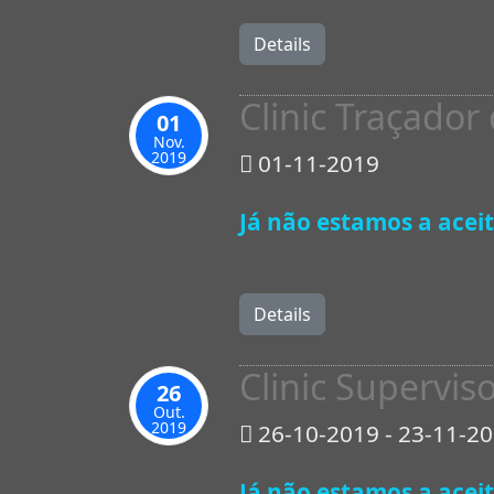
Details
Clinic Traçador
01
Nov.
2019
01-11-2019
Já não estamos a aceit
Details
Clinic Supervis
26
Out.
2019
26-10-2019 - 23-11-2
Já não estamos a aceit