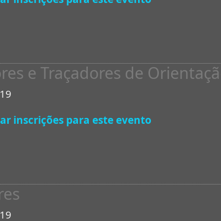
sores e Traçadores de Orienta
019
ar inscrições para este evento
res
019