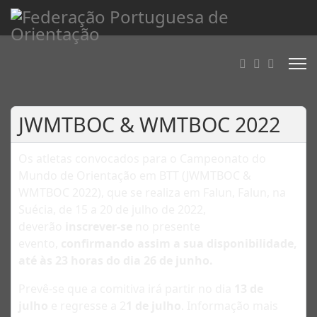
JWMTBOC & WMTBOC 2022
Os atletas convocados para o Campeonato do
Mundo de Orientação em BTT (JWMTBOC &
WMTBOC 2022), que se realiza em Falun, Falun, na
Suécia, de 15 a 20 de julho de 2022,
deverão
inscrever-se
no presente
evento,
confirmando assim a sua disponibilidade,
até às 23 horas do dia 26 de junho.
Prevê-se que a comitiva irá partir no dia
13 de
julho
e regresse a 2
1 de julho
. Informação mais