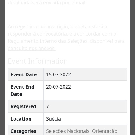
detalhada será enviada por e-mail.
Ao registar a sua inscrição, o atleta estará a
responder à convocatória, e a concordar com o
Regulamento Interno das Seleções, disponível para
consulta nos anexos.
Event Information
Event Date
15-07-2022
Event End
20-07-2022
Date
Registered
7
Location
Suécia
Categories
Seleções Nacionais
,
Orientação