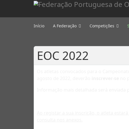
Início
A Federação
Competições
EOC 2022
Os atletas convocados para o Campeonato 
agosto de 2022, deverão
inscrever-se
no p
Informação mais detalhada será enviada p
Ao registar a sua inscrição, o atleta est
consulta nos anexos.