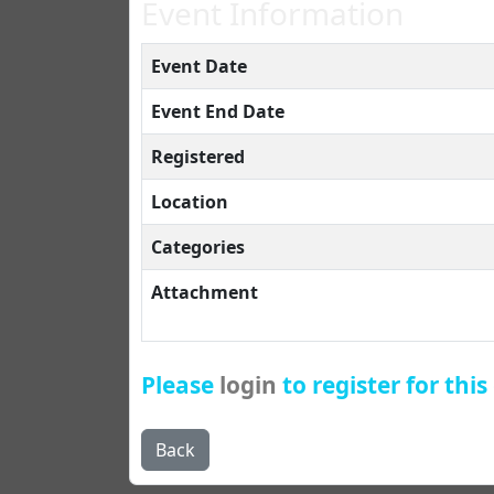
Event Information
Event Date
Event End Date
Registered
Location
Categories
Attachment
Please
login
to register for this
Back