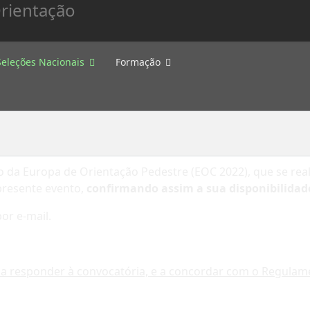
Seleções Nacionais
Formação
da Europa de Orientação Pedestre (EOC 2022), que se reali
resente evento,
confirmando assim a sua disponibilidade,
or e-mail.
ará a responder à convocatória, e a concordar com o Regulam