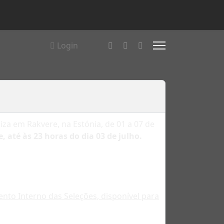
Login
za em Rakvere, na Estónia, de 01 a 07 de
 até às 23 horas do dia 03 de julho.
ento Interno das Seleções, disponível para