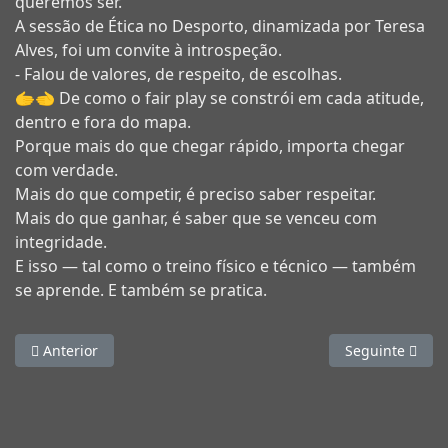
queremos ser.
A sessão de Ética no Desporto, dinamizada por Teresa
Alves, foi um convite à introspeção.
- Falou de valores, de respeito, de escolhas.
🫱‍🫲
De como o fair play se constrói em cada atitude,
dentro e fora do mapa.
Porque mais do que chegar rápido, importa chegar
com verdade.
Mais do que competir, é preciso saber respeitar.
Mais do que ganhar, é saber que se venceu com
integridade.
E isso — tal como o treino físico e técnico — também
se aprende. E também se pratica.
Artigo anterior: OriJovem 2025 Orientação, valores e memórias
Artigo seguinte
Anterior
Seguinte