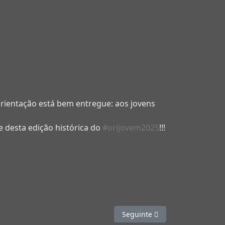
rientação está bem entregue: aos jovens
e desta edição histórica do
#orijovem2025
!!!
Artigo seguinte: Faz o certo
Seguinte