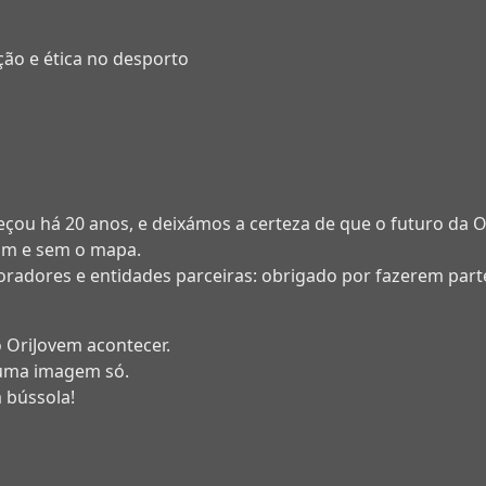
ção e ética no desporto
çou há 20 anos, e deixámos a certeza de que o futuro da O
om e sem o mapa.
 oradores e entidades parceiras: obrigado por fazerem part
 OriJovem acontecer.
uma imagem só.
 bússola!